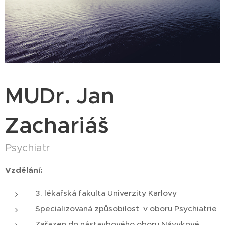
MUDr. Jan
Zachariáš
Psychiatr
Vzdělání:
3. lékařská fakulta Univerzity Karlovy
Specializovaná způsobilost v oboru Psychiatrie
Zařazen do nástavbového oboru Návykové