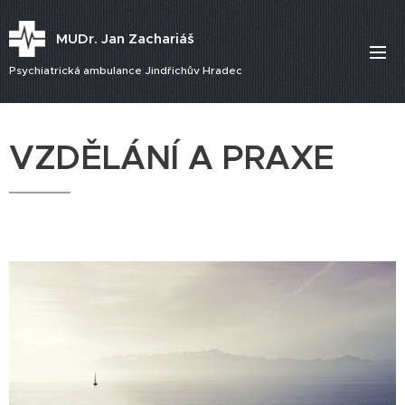
MUDr. Jan Zachariáš
Psychiatrická ambulance Jindřichův Hradec
VZDĚLÁNÍ A PRAXE