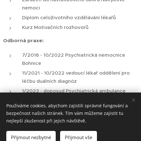
nemoci
Diplom celoživotního vzdělávání lékařů
Kurz Motivačních rozhovorů
Odborná praxe:
7/2016 - 10/2022 Psychiatrická nemocnice
Bohnice
11/2021 - 10/2022 vedoucí lékař oddělení pro
léčbu duálních diagnóz
1/2023 - doposud Psychiatrická ambulance
Jindřichův Hradec
Používáme cookies, abychom zajistili správné fungování a
bezpečnost našich stránek. Tím vám můžeme zajistit tu
nejlepší zkušenost při jejich návštěvě.
JH Psychiatrie
Poliklinika Jindřichův Hradec
Přijmout nezbytné
Přijmout vše