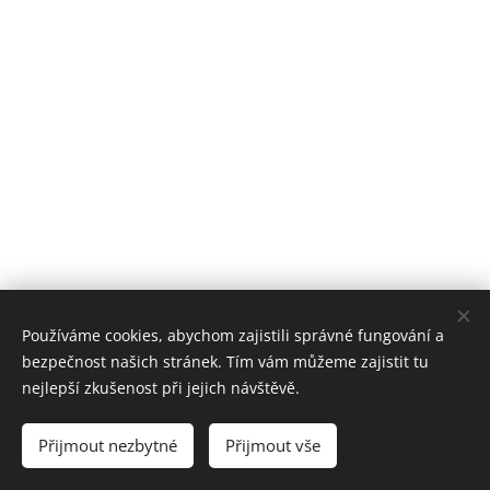
Používáme cookies, abychom zajistili správné fungování a
bezpečnost našich stránek. Tím vám můžeme zajistit tu
nejlepší zkušenost při jejich návštěvě.
JH Psychiatrie
Poliklinika Jindřichův Hradec
Přijmout nezbytné
Přijmout vše
3.Patro
Cookies