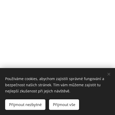
Používáme cookies, abychom zajistili správné fungování a
bezpečnost našich stránek. Tím vám můžeme zajistit tu
nejlepší zkušenost při jejich návštěvě.
JH Psychiatrie
Poliklinika Jindřichův Hradec
Přijmout nezbytné
Přijmout vše
3.Patro
Cookies