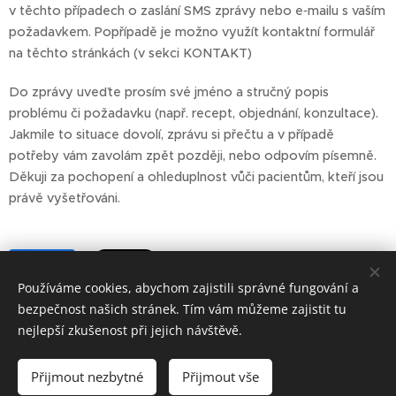
v těchto případech o zaslání SMS zprávy nebo e‑mailu s vaším
požadavkem. Popřípadě je možno využít kontaktní formulář
na těchto stránkách (v sekci KONTAKT)
Do zprávy uveďte prosím své jméno a stručný popis
problému či požadavku (např. recept, objednání, konzultace).
Jakmile to situace dovolí, zprávu si přečtu a v případě
potřeby vám zavolám zpět později, nebo odpovím písemně.
Děkuji za pochopení a ohleduplnost vůči pacientům, kteří jsou
právě vyšetřováni.
Share
Používáme cookies, abychom zajistili správné fungování a
bezpečnost našich stránek. Tím vám můžeme zajistit tu
nejlepší zkušenost při jejich návštěvě.
JH Psychiatrie
Poliklinika Jindřichův Hradec
Přijmout nezbytné
Přijmout vše
3.Patro
Cookies