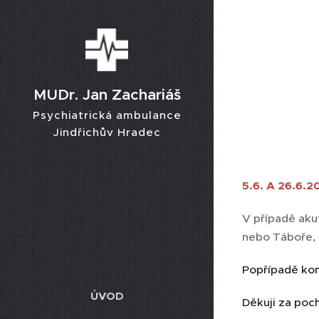
MUDr. Jan Zachariáš
Psychiatrická ambulance
Jindřichův Hradec
5.6. A 26.6.
V případě aku
nebo Táboře, 
Popřípadě kon
ÚVOD
Děkuji za poc