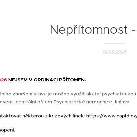
Nepřítomnost -
01.06.2026
2026
NEJSEM V ORDINACI PŘÍTOMEN.
tního zhoršení stavu je možno využít akutní psychiatricko
event. centrální příjem Psychiatrické nemocnice Jihlava.
taktovat některou z krizových linek:
https://www.capld.cz/
hopení.