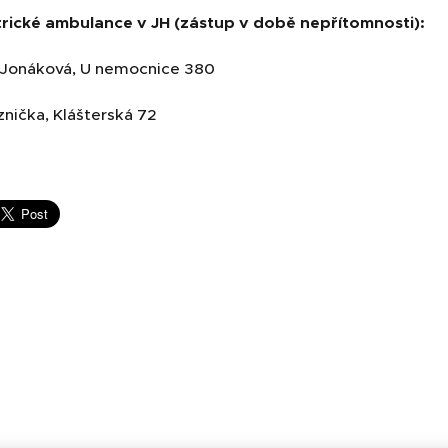
trické ambulance v JH (zástup v době nepřítomnosti):
 Jonáková, U nemocnice 380
znička, Klášterská 72