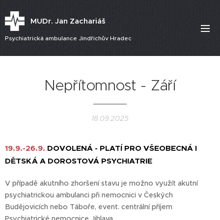
MUDr. Jan Zachariáš
Psychiatrická ambulance Jindřichův Hradec
Nepřítomnost - Září
18.09.2025
19.9.-26.9.
DOVOLENÁ - PLATÍ PRO VŠEOBECNÁ I
DĚTSKÁ A DOROSTOVÁ PSYCHIATRIE
V případě akutního zhoršení stavu je možno využít akutní
psychiatrickou ambulanci při nemocnici v Českých
Budějovicích nebo Táboře, event. centrální příjem
Psychiatrické nemocnice Jihlava.