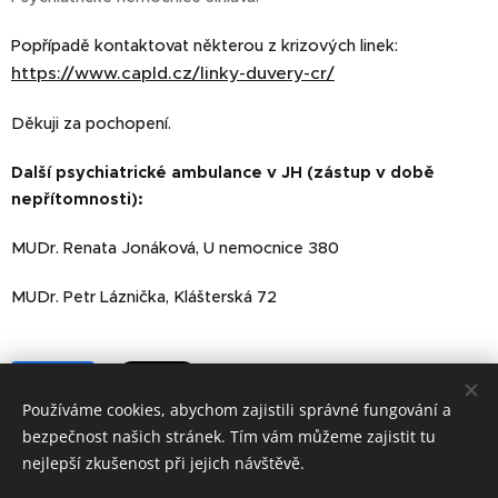
Popřípadě kontaktovat některou z krizových linek:
https://www.capld.cz/linky-duvery-cr/
Děkuji za pochopení.
Další psychiatrické ambulance v JH (zástup v době
nepřítomnosti):
MUDr. Renata Jonáková, U nemocnice 380
MUDr. Petr Láznička, Klášterská 72
Share
Používáme cookies, abychom zajistili správné fungování a
bezpečnost našich stránek. Tím vám můžeme zajistit tu
nejlepší zkušenost při jejich návštěvě.
JH Psychiatrie