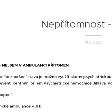
Nepřítomnost 
18.01.2024
4
NEJSEM V AMBULANCI PŘÍTOMEN
tního zhoršení stavu je možno využít akutní psychiatrickou
event. centrální příjem Psychiatrické nemocnice Jihlava. 
hopení.
trické ambulance v JH: