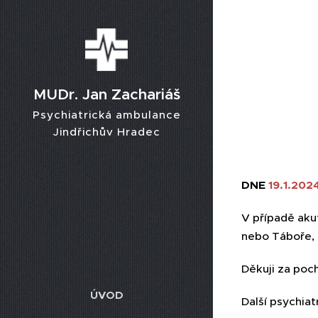
MUDr. Jan Zachariáš
Psychiatrická ambulance
Jindřichův Hradec
DNE
19.1.202
V případě aku
nebo Táboře, 
Děkuji za poc
ÚVOD
Další psychia