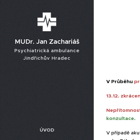
MUDr. Jan Zachariáš
Psychiatrická ambulance
Jindřichův Hradec
V
Průběhu
pr
13.12. zkráce
Nepřítomnost
konzultace.
ÚVOD
V případě aku