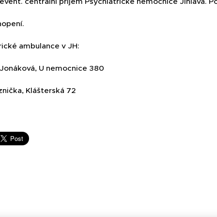
event. centrální příjem Psychiatrické nemocnice Jihlava. 
hopení.
trické ambulance v JH:
 Jonáková, U nemocnice 380
znička, Klášterská 72