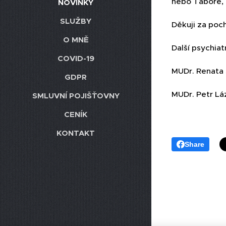
nebo Táboře, 
NOVINKY
SLUŽBY
Děkuji za poc
O MNĚ
Další psychia
COVID-19
MUDr. Renata
GDPR
MUDr. Petr Lá
SMLUVNÍ POJIŠŤOVNY
CENÍK
KONTAKT
Share